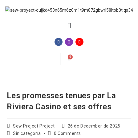
Les promesses tenues par La
Riviera Casino et ses offres
Sew Project Project
26 de December de 2025
Sin categoría
0 Comments