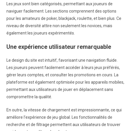
Les jeux sont bien catégorisés, permettant aux joueurs de
naviguer facilement. Les sections comprennent des options
pour les amateurs de poker, blackjack, roulette, et bien plus. Ce
niveau de diversité attire non seulement les novices, mais
également les joueurs expérimentés.
Une expérience utilisateur remarquable
Le design du site est intuitif, favorisant une navigation fluide.
Les joueurs peuvent facilement accéder à leurs jeux préférés,
gérer leurs comptes, et consulter les promotions en cours. La
plateforme est également optimisée pour les appareils mobiles,
permettant aux utilisateurs de jouer en déplacement sans
compromettre la qualité.
En outre, la vitesse de chargement est impressionnante, ce qui
améliore l’expérience de jeu global. Les fonctionnalités de
recherche et de filtrage permettent aux utilisateurs de trouver