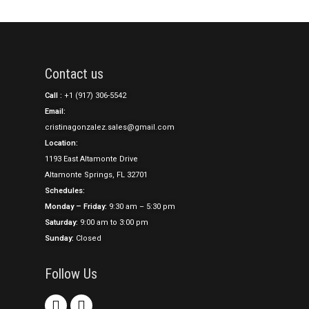
Contact us
Call :
+1 (917) 306-5542
Email:
cristinagonzalez.sales@gmail.co
m
Location:
1193 East Altamonte Drive
Altamonte Springs, FL 32701
Schedules:
Monday – Friday:
9:30 am – 5:30 pm
Saturday:
9:00 am to 3:00 pm
Sunday:
Closed
Follow Us