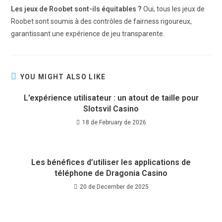
Les jeux de Roobet sont-ils équitables ?
Oui, tous les jeux de
Roobet sont soumis à des contrôles de fairness rigoureux,
garantissant une expérience de jeu transparente.
YOU MIGHT ALSO LIKE
L’expérience utilisateur : un atout de taille pour
Slotsvil Casino
18 de February de 2026
Les bénéfices d’utiliser les applications de
téléphone de Dragonia Casino
20 de December de 2025