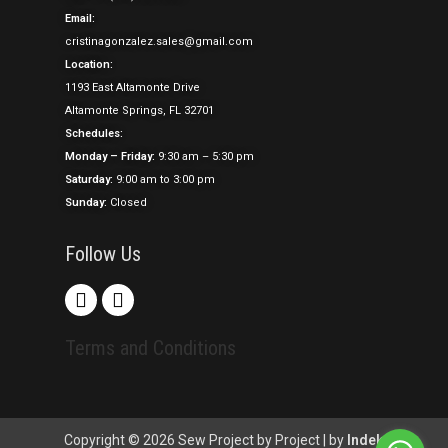
Email:
cristinagonzalez.sales@gmail.co
m
Location:
1193 East Altamonte Drive
Altamonte Springs, FL 32701
Schedules:
Monday – Friday:
9:30 am – 5:30 pm
Saturday:
9:00 am to 3:00 pm
Sunday:
Closed
Follow Us
Terms and Conditions
Copyright © 2026 Sew Project by Project | by
Indek