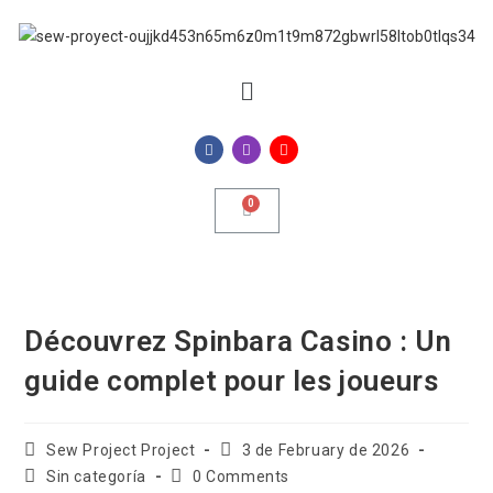
Découvrez Spinbara Casino : Un
guide complet pour les joueurs
Sew Project Project
3 de February de 2026
Sin categoría
0 Comments