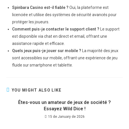
Spinbara Casino est-il fiable ?
Oui, la plateforme est
licenciée et utilise des systèmes de sécurité avancés pour
protéger les joueurs.
Comment puis-je contacter le support client ?
Le support
est disponible via chat en direct et email, offrant une
assistance rapide et efficace.
Quels jeux puis-je jouer sur mobile ?
La majorité des jeux
sont accessibles sur mobile, offrant une expérience de jeu
fluide sur smartphone et tablette.
YOU MIGHT ALSO LIKE
Êtes-vous un amateur de jeux de société ?
Essayez Wild Dice !
15 de January de 2026