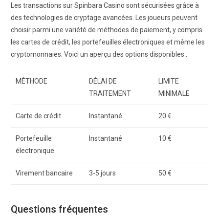
Les transactions sur Spinbara Casino sont sécurisées grâce à
des technologies de cryptage avancées. Les joueurs peuvent
choisir parmi une variété de méthodes de paiement, y compris
les cartes de crédit, les portefeuilles électroniques et même les
cryptomonnaies. Voici un aperçu des options disponibles :
MÉTHODE
DÉLAI DE
LIMITE
TRAITEMENT
MINIMALE
Carte de crédit
Instantané
20 €
Portefeuille
Instantané
10 €
électronique
Virement bancaire
3-5 jours
50 €
Questions fréquentes