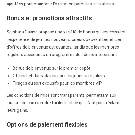
ajoutées pour maintenir l’excitation parmi les utilisateurs.
Bonus et promotions attractifs
Spinbara Casino propose une variété de bonus qui enrichissent
l’expérience de jeu. Les nouveaux joueurs peuvent bénéficier
d’offres de bienvenue attrayantes, tandis que les membres
réguliers accèdent à un programme de fidélité intéressant.
Bonus de bienvenue sur le premier dépôt
Offres hebdomadaires pour les joueurs réguliers
Tirages au sort exclusifs pour les membres VIP
Les conditions de mise sont transparents, permettant aux
joueurs de comprendre facilement ce qu’il faut pour réclamer
leurs gains.
Options de paiement flexibles