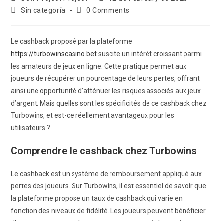
Sin categoría
0 Comments
Le cashback proposé par la plateforme
https://turbowinscasino.bet
suscite un intérêt croissant parmi
les amateurs de jeux en ligne. Cette pratique permet aux
joueurs de récupérer un pourcentage de leurs pertes, offrant
ainsi une opportunité d’atténuer les risques associés aux jeux
d’argent. Mais quelles sont les spécificités de ce cashback chez
Turbowins, et est-ce réellement avantageux pour les
utilisateurs ?
Comprendre le cashback chez Turbowins
Le cashback est un système de remboursement appliqué aux
pertes des joueurs. Sur Turbowins, il est essentiel de savoir que
la plateforme propose un taux de cashback qui varie en
fonction des niveaux de fidélité. Les joueurs peuvent bénéficier