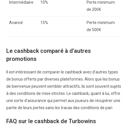
Intermédiaire
10%
Perte minimum
de 200€
Avancé
15%
Perte minimum
de 500€
Le cashback comparé à d’autres
promotions
Il est intéressant de comparer le cashback avec d’autres types
de bonus offerts par diverses plateformes. Alors que les bonus
de bienvenue peuvent sembler attractifs, ils sont souvent sujets
à des conditions de mise strictes. Le cashback, quant à lui, offre
une sorte d’assurance qui permet aux joueurs de récupérer une
partie de leurs pertes sans les tracas des conditions de pari.
FAQ sur le cashback de Turbowins