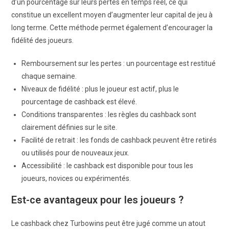
d’un pourcentage sur leurs pertes en temps réel, ce qui
constitue un excellent moyen d’augmenter leur capital de jeu à
long terme. Cette méthode permet également d’encourager la
fidélité des joueurs.
Remboursement sur les pertes : un pourcentage est restitué
chaque semaine.
Niveaux de fidélité : plus le joueur est actif, plus le
pourcentage de cashback est élevé.
Conditions transparentes : les règles du cashback sont
clairement définies sur le site.
Facilité de retrait : les fonds de cashback peuvent être retirés
ou utilisés pour de nouveaux jeux.
Accessibilité : le cashback est disponible pour tous les
joueurs, novices ou expérimentés.
Est-ce avantageux pour les joueurs ?
Le cashback chez Turbowins peut être jugé comme un atout