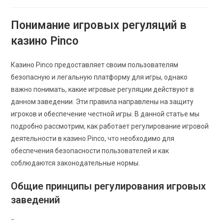
Понимание игровых регуляций в
казино Pinco
Казино Pinco предоставляет своим пользователям
безопасную и легальную платформу для игры, однако
важно понимать, какие игровые регуляции действуют в
данном заведении. Эти правила направлены на защиту
игроков и обеспечение честной игры. В данной статье мы
подробно рассмотрим, как работает регулирование игровой
деятельности в казино Pinco, что необходимо для
обеспечения безопасности пользователей и как
соблюдаются законодательные нормы.
Общие принципы регулирования игровых
заведений