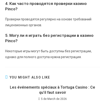
4. Как часто проводятся проверки казино
Pinco?
Проверки проводятся регулярно на основе требований
лицензионных органов.
5. Могу ли я играть без регистрации в казино
Pinco?
Некоторые игры могут быть доступны без регистрации,
однако для полного доступа нужна регистрация.
YOU MIGHT ALSO LIKE
Les événements spéciaux à Tortuga Casino : Ce
qu’il faut savoir
5 de March de 2026