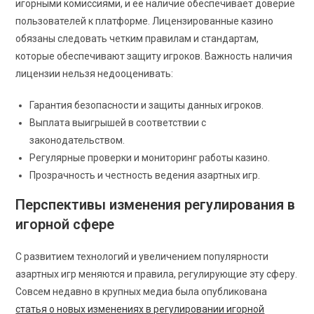
игорными комиссиями, и ее наличие обеспечивает доверие
пользователей к платформе. Лицензированные казино
обязаны следовать четким правилам и стандартам,
которые обеспечивают защиту игроков. Важность наличия
лицензии нельзя недооценивать:
Гарантия безопасности и защиты данных игроков.
Выплата выигрышей в соответствии с
законодательством.
Регулярные проверки и мониторинг работы казино.
Прозрачность и честность ведения азартных игр.
Перспективы изменения регулирования в
игорной сфере
С развитием технологий и увеличением популярности
азартных игр меняются и правила, регулирующие эту сферу.
Совсем недавно в крупных медиа была опубликована
статья о новых изменениях в регулировании игорной