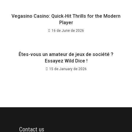
Vegasino Casino: Quick‑Hit Thrills for the Modern
Player
16 de June de 2026
Êtes-vous un amateur de jeux de société ?
Essayez Wild Dice !
15 de January de 2026
Contact us